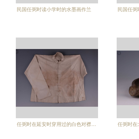
民国任弼时读小学时的水墨画作兰
民国任弼
任弼时在延安时穿用过的白色对襟衬衣