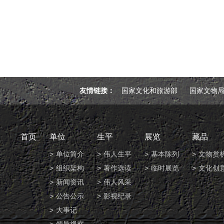
友情链接：
国家文化和旅游部
国家文物
首页
单位
生平
展览
藏品
单位简介
伟人生平
基本陈列
文物赏
组织架构
著作选读
临时展览
文化创
新闻资讯
伟人风采
公告公示
影视纪录
大事记