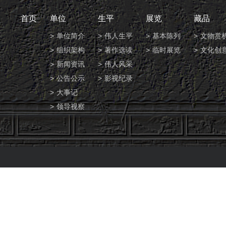
首页
单位
生平
展览
藏品
单位简介
伟人生平
基本陈列
文物赏
组织架构
著作选读
临时展览
文化创
新闻资讯
伟人风采
公告公示
影视纪录
大事记
领导视察