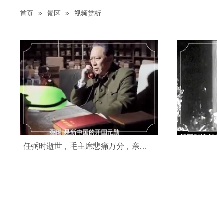
»
»
首页
景区
视频赏析
任弼时逝世，毛主席悲痛万分，亲自出席追悼会