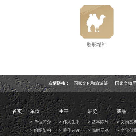
骆驼精神
友情链接：
国家文化和旅游部
国家文物
首页
单位
生平
展览
藏品
单位简介
伟人生平
基本陈列
文物赏
组织架构
著作选读
临时展览
文化创