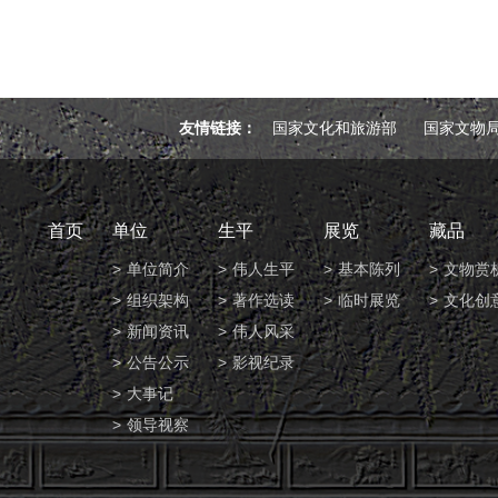
友情链接：
国家文化和旅游部
国家文物
首页
单位
生平
展览
藏品
单位简介
伟人生平
基本陈列
文物赏
组织架构
著作选读
临时展览
文化创
新闻资讯
伟人风采
公告公示
影视纪录
大事记
领导视察