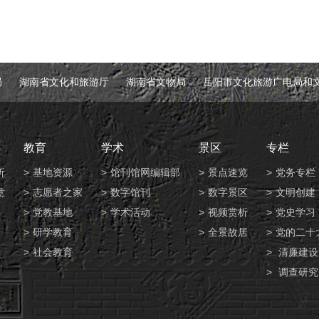
局
湖南省文化和旅游厅
湖南省文物局
岳阳市文化旅游广电局和
教育
学术
景区
专栏
析
基地资源
馆刊馆网编辑部
景点速览
党务专栏
意
志愿者之家
数字馆刊
数字景区
文明创建
党教基地
学术活动
视频赏析
党史学习
研学教育
全景故居
党的二十
社会教育
清廉建设
调查研究