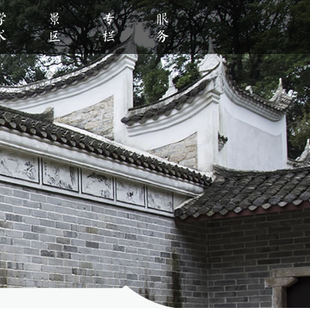
学术
景区
专栏
服务
明创建
学教育
数字馆刊
数字景区
党史学习
社会教育
学术活动
视频赏析
预约服务
党纪学习教育
全景故居
参观指南
清廉建设
留言板
大兴调查研究