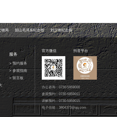
文物局
韶山毛泽东纪念馆
刘少奇纪念馆
官方微信
抖音平台
服务
预约服务
参观指南
留言板
大
办公咨询：0730-5959000
参观预约：0730-5959011
讲解预约：0730-5959015
电子信箱：3804373@qq.com