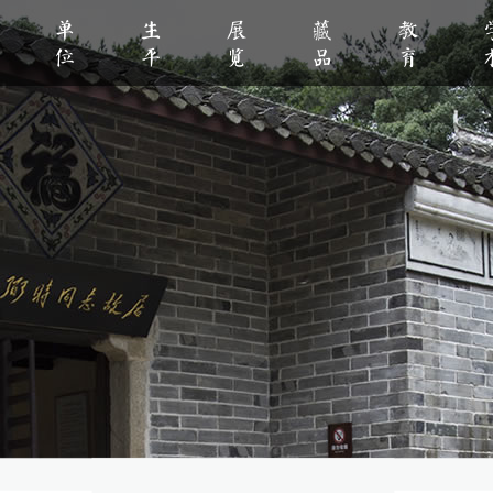
单位
生平
展览
藏品
教育
人生平
新闻资讯
著作选读
公告公示
基本陈列
伟人风采
大事记
基地资源
文物赏析
临时展览
领导视察
影视纪录
志愿者之家
文化创意
馆刊馆网编辑部
党务专栏
党教基地
景点速览
文
研