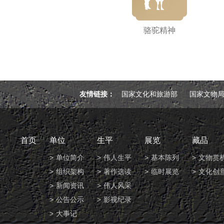
骆驼精神
友情链接：
国家文化和旅游部
国家文物
首页
单位
生平
展览
藏品
单位简介
伟人生平
基本陈列
文物赏
组织架构
著作选读
临时展览
文化创
新闻资讯
伟人风采
公告公示
影视纪录
大事记