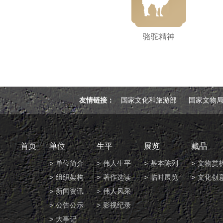
骆驼精神
友情链接：
国家文化和旅游部
国家文物
首页
单位
生平
展览
藏品
单位简介
伟人生平
基本陈列
文物赏
组织架构
著作选读
临时展览
文化创
新闻资讯
伟人风采
公告公示
影视纪录
大事记