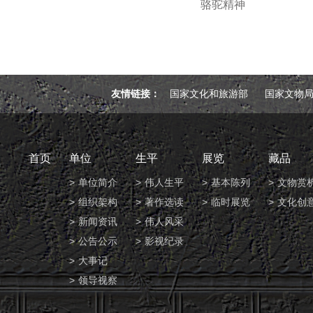
骆驼精神
友情链接：
国家文化和旅游部
国家文物
首页
单位
生平
展览
藏品
单位简介
伟人生平
基本陈列
文物赏
组织架构
著作选读
临时展览
文化创
新闻资讯
伟人风采
公告公示
影视纪录
大事记
领导视察