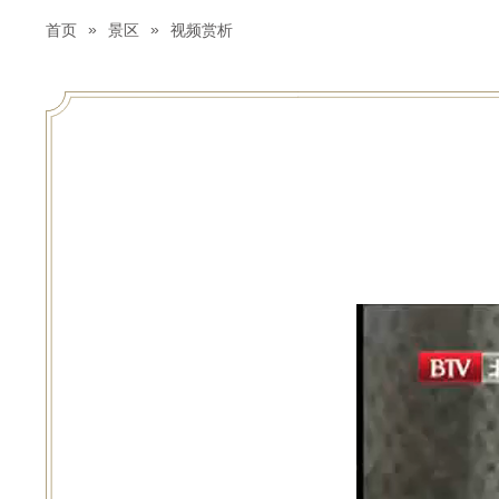
»
»
首页
景区
视频赏析