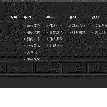
首页
单位
生平
展览
藏品
单位简介
伟人生平
基本陈列
文物赏
组织架构
著作选读
临时展览
文化创
新闻资讯
伟人风采
公告公示
影视纪录
大事记
领导视察