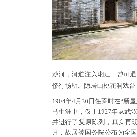
沙河，河道注入湘江，曾可通
修行场所。隐居山桃花洞戏台
1904
年
4
月
30
日任弼时在“新
马生涯中，仅于
1927
年从武
并进行了复原陈列，真实再
月，故居被国务院公布为全