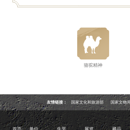
骆驼精神
友情链接：
国家文化和旅游部
国家文物
首页
单位
生平
展览
藏品