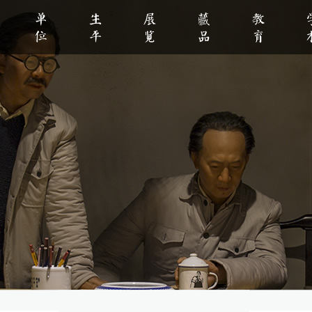
单位
生平
展览
藏品
教育
人生平
新闻资讯
著作选读
公告公示
基本陈列
伟人风采
大事记
基地资源
文物赏析
临时展览
领导视察
影视纪录
志愿者之家
文化创意
馆刊馆网编辑部
党务专栏
党教基地
景点速览
文
研