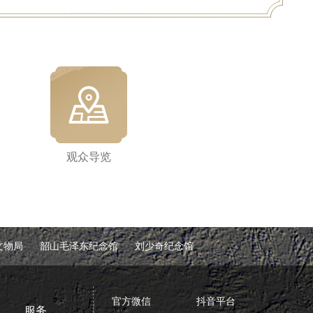
观众导览
文物局
韶山毛泽东纪念馆
刘少奇纪念馆
官方微信
抖音平台
服务