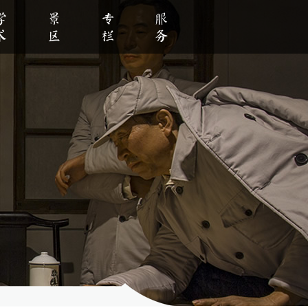
学术
景区
专栏
服务
明创建
学教育
数字馆刊
数字景区
党史学习
社会教育
学术活动
视频赏析
预约服务
党纪学习教育
全景故居
参观指南
清廉建设
留言板
大兴调查研究