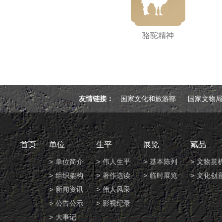
骆驼精神
友情链接：
国家文化和旅游部
国家文物
首页
单位
生平
展览
藏品
单位简介
伟人生平
基本陈列
文物赏
组织架构
著作选读
临时展览
文化创
新闻资讯
伟人风采
公告公示
影视纪录
大事记