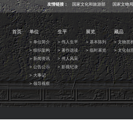
友情链接：
国家文化和旅游部
国家文物
首页
单位
生平
展览
藏品
单位简介
伟人生平
基本陈列
文物赏
组织架构
著作选读
临时展览
文化创
新闻资讯
伟人风采
公告公示
影视纪录
大事记
领导视察