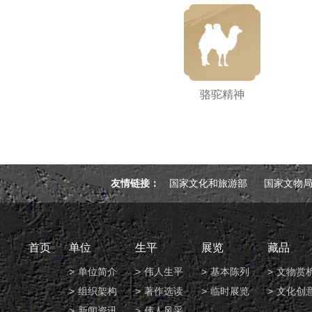
骆驼精神
友情链接：
国家文化和旅游部
国家文物
首页
单位
生平
展览
藏品
单位简介
伟人生平
基本陈列
文物赏
组织架构
著作选读
临时展览
文化创
新闻资讯
伟人风采