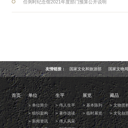
任弼时纪念馆2021年度部门预算公开说明
友情链接：
国家文化和旅游部
国家文物
首页
单位
生平
展览
藏品
单位简介
伟人生平
基本陈列
文物赏
组织架构
著作选读
临时展览
文化创
新闻资讯
伟人风采