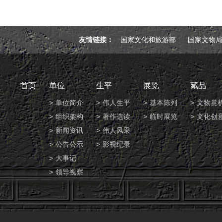
友情链接：
国家文化和旅游部
国家文物
首页
单位
生平
展览
藏品
单位简介
伟人生平
基本陈列
文物赏
组织架构
著作选读
临时展览
文化创
新闻资讯
伟人风采
公告公示
影视纪录
大事记
领导视察